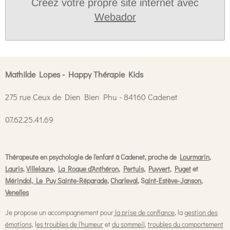
Créez votre propre site internet avec
Webador
Mathilde Lopes - Happy Thérapie Kids
275 rue Ceux de Dien Bien Phu - 84160 Cadenet
07.62.25.41.69
Thérapeute en psychologie de l'enfant à Cadenet, proche de
Lourmarin
,
Lauris,
Villelaure,
La Roque d'Anthéron
,
Pertuis
,
Puyvert
,
Puget
et
Mérindol,
Le Puy Sainte-Réparade
,
Charleval
, S
aint-Estève-Janson
,
Venelles
Je propose un accompagnement pour
la prise de confiance
, la
gestion des
émotions,
l
es troubles de l'humeur
et
du sommeil
,
troubles du comportement