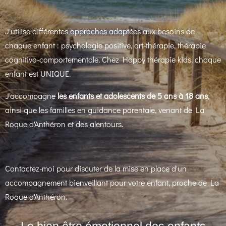
J'utilise différentes approches adaptées aux besoins de
chaque enfant : psychologie positive, art-thérapie, thérapie
cognitivo-comportementale. Chez Happy thérapie kids, chaque
enfant est UNIQUE.
J'accompagne
les enfants et adolescents de 5 ans à 18 ans
,
ainsi que les familles en guidance parentale, venant de La
Roque d'Anthéron et des alentours.
Contactez-moi pour discuter de la mise en place d'un
accompagnement bienveillant pour votre enfant, proche de La
Roque d'Anthéron.