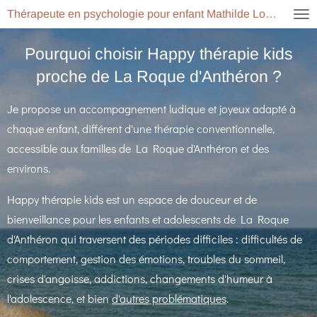
Thérapeute en psychologie pour enfant Mathilde Lopes
Passer
au
Pourquoi choisir Happy thérapie kids
contenu
proche de La Roque d'Anthéron ?
principal
Je propose un accompagnement ludique et joyeux adapté à
chaque enfant, différent d'une thérapie conventionnelle,
accessible aux familles de La Roque d'Anthéron et des
environs.
Happy thérapie kids est un espace de douceur et de
bienveillance pour les enfants et adolescents de La Roque
d'Anthéron qui traversent des périodes difficiles : difficultés de
comportement, gestion des émotions, troubles du sommeil,
crises d'angoisse, addictions, changements d'humeur à
l'adolescence, et bien
d'autres problématiques
.