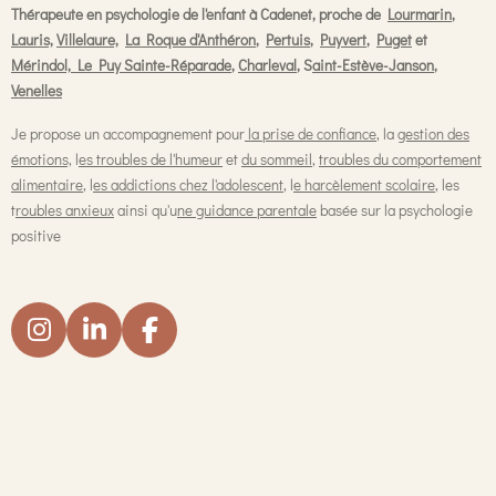
Thérapeute en psychologie de l'enfant à Cadenet, proche de
Lourmarin
,
Lauris,
Villelaure,
La Roque d'Anthéron
,
Pertuis
,
Puyvert
,
Puget
et
Mérindol,
Le Puy Sainte-Réparade
,
Charleval
, S
aint-Estève-Janson
,
Venelles
Je propose un accompagnement pour
la prise de confiance
, la
gestion des
émotions,
l
es troubles de l'humeur
et
du sommeil
,
troubles du comportement
alimentaire
, l
es addictions chez l'adolescent
, l
e harcèlement scolaire
, les
t
roubles anxieux
ainsi qu'u
ne guidance parentale
basée sur la psychologie
positive
I
L
F
n
i
a
s
n
c
t
k
e
a
e
b
g
d
o