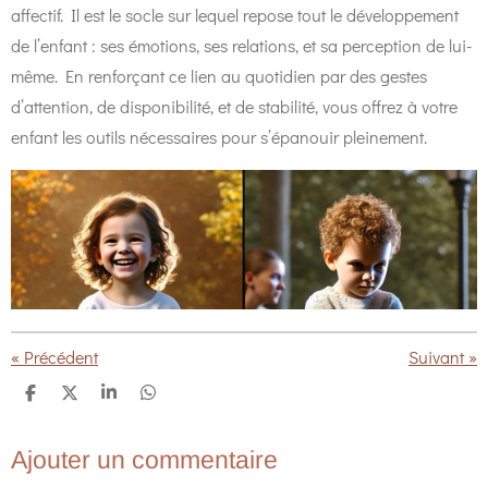
affectif. Il est le socle sur lequel repose tout le développement
de l’enfant : ses émotions, ses relations, et sa perception de lui-
même. En renforçant ce lien au quotidien par des gestes
d’attention, de disponibilité, et de stabilité, vous offrez à votre
enfant les outils nécessaires pour s’épanouir pleinement.
«
Précédent
Suivant
»
P
P
P
P
a
a
a
a
r
r
r
r
t
t
t
t
Ajouter un commentaire
a
a
a
a
g
g
g
g