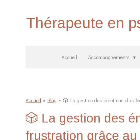
Passer
au
Thérapeute en ps
contenu
principal
Accueil
Accompagnements
Accueil
»
Blog
»
🎲 La gestion des émotions chez les
🎲 La gestion des é
frustration grâce au