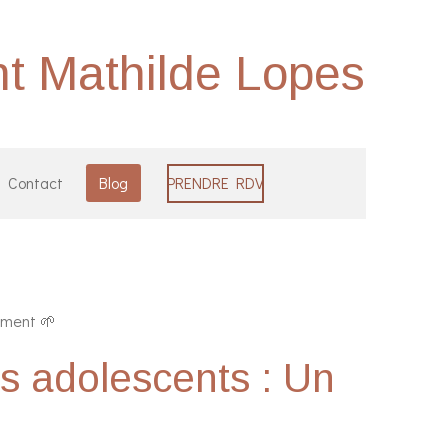
nt Mathilde Lopes
Contact
Blog
PRENDRE RDV
sement 🌱
les adolescents : Un