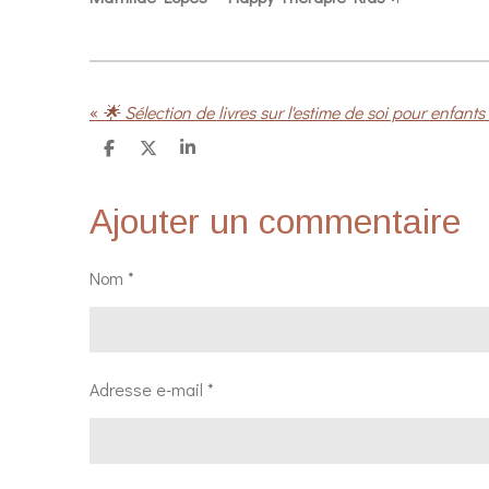
«
🌟 Sélection de livres sur l'estime de soi pour enfant
P
P
P
a
a
a
r
r
r
t
t
t
Ajouter un commentaire
a
a
a
g
g
g
e
e
e
r
r
r
Nom *
Adresse e-mail *