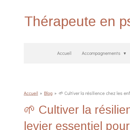
Passer
au
Thérapeute en ps
contenu
principal
Accueil
Accompagnements
Accueil
»
Blog
»
🌱 Cultiver la résilience chez les e
🌱 Cultiver la résili
levier essentiel po