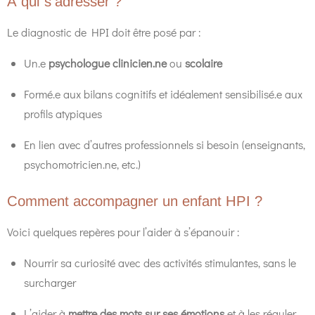
À qui s’adresser ?
Le diagnostic de HPI doit être posé par :
Un.e
psychologue clinicien.ne
ou
scolaire
Formé.e aux bilans cognitifs et idéalement sensibilisé.e aux
profils atypiques
En lien avec d’autres professionnels si besoin (enseignants,
psychomotricien.ne, etc.)
Comment accompagner un enfant HPI ?
Voici quelques repères pour l’aider à s’épanouir :
Nourrir sa curiosité avec des activités stimulantes, sans le
surcharger
L’aider à
mettre des mots sur ses émotions
et à les réguler