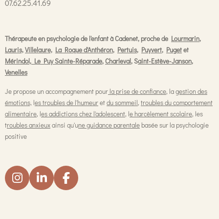
07.62.25.41.69
Thérapeute en psychologie de l'enfant à Cadenet, proche de
Lourmarin
,
Lauris,
Villelaure,
La Roque d'Anthéron
,
Pertuis
,
Puyvert
,
Puget
et
Mérindol,
Le Puy Sainte-Réparade
,
Charleval
, S
aint-Estève-Janson
,
Venelles
Je propose un accompagnement pour
la prise de confiance
, la
gestion des
émotions,
l
es troubles de l'humeur
et
du sommeil
,
troubles du comportement
alimentaire
, l
es addictions chez l'adolescent
, l
e harcèlement scolaire
, les
t
roubles anxieux
ainsi qu'u
ne guidance parentale
basée sur la psychologie
positive
I
L
F
n
i
a
s
n
c
t
k
e