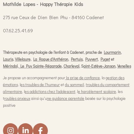
Mathilde Lopes - Happy Thérapie Kids
275 rue Ceux de Dien Bien Phu - 84160 Cadenet
07.62.25.41.69
Thérapeute en psychologie de l'enfant à Cadenet, proche de
Lourmarin
,
Lauris,
Villelaure,
La Roque d'Anthéron
,
Pertuis
,
Puyvert
,
Puget
et
Mérindol,
Le Puy Sainte-Réparade
,
Charleval
, S
aint-Estève-Janson
,
Venelles
Je propose un accompagnement pour
la prise de confiance
, la
gestion des
émotions,
l
es troubles de l'humeur
et
du sommeil
,
troubles du comportement
alimentaire
, l
es addictions chez l'adolescent
, l
e harcèlement scolaire
, les
t
roubles anxieux
ainsi qu'u
ne guidance parentale
basée sur la psychologie
positive
I
L
F