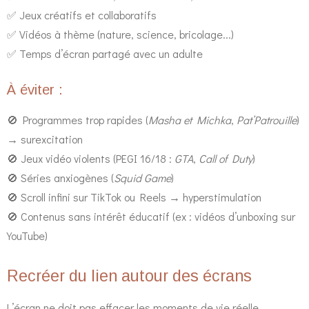
✅ Jeux créatifs et collaboratifs
✅ Vidéos à thème (nature, science, bricolage...)
✅ Temps d’écran partagé avec un adulte
À éviter :
🚫 Programmes trop rapides (
Masha et Michka
,
Pat’Patrouille
)
→ surexcitation
🚫 Jeux vidéo violents (PEGI 16/18 :
GTA
,
Call of Duty
)
🚫 Séries anxiogènes (
Squid Game
)
🚫 Scroll infini sur TikTok ou Reels → hyperstimulation
🚫 Contenus sans intérêt éducatif (ex : vidéos d’unboxing sur
YouTube)
Recréer du lien autour des écrans
L’écran ne doit pas effacer les moments de vie réelle.